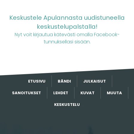
Keskustele Apulannasta uudistuneella
keskustelupalstalla!
Nyt voit kirjautua kätevästi omalla Facebook-
tunnuksellasi sisään.
ETUSIVU
BÄNDI
JULKAISUT
SANOITUKSET
LEHDET
KUVAT
MUUTA
KESKUSTELU