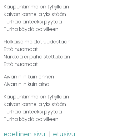
Kaupunkimme on tyhjillään
Kaivon kannella yksistään
Turhaa anteeksi pyytää
Turha käydä polvilleen
Halkaise meidät uudestaan
Että huomaat
Nurkkaa ei puhdistettukaan
Että huomaat
Aivan niin kuin ennen
Aivan niin kuin aina
Kaupunkimme on tyhjillään
Kaivon kannella yksistään
Turhaa anteeksi pyytää
Turha käydä polvilleen
edellinen sivu
|
etusivu