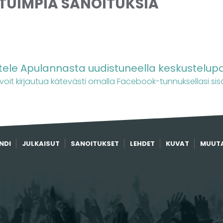
OTUIMPIA SANOITUKSIA
ele Apulannasta uudistuneella keskustelupa
 voit kirjautua kätevästi omalla Facebook-tunnuksellasi sis
NDI
JULKAISUT
SANOITUKSET
LEHDET
KUVAT
MUUT