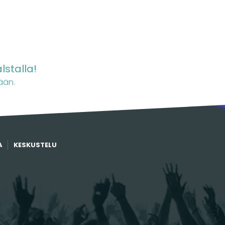
lstalla!
ään.
A
KESKUSTELU