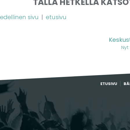
TÄLLÄ HETKELLÄ KATS
edellinen sivu
|
etusivu
Keskust
Nyt
ETUSIVU
BÄ