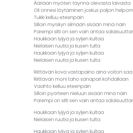
Ääriään myöten täynnä olevasta laivasta
Oli onnesi löytäminen joskus paljon help
Tukki kelluu eteenpäin
Silloin myrskyn silmään sisään minä näin
Parempi silti on sen vain antaa salaisuutta
Haukkaan lyijyä ja syljen kultaa
Nielaisen ruutia ja kusen tulta
Haukkaan lyijyä ja syljen kultaa
Nielaisen ruutia ja kusen tulta
Riittävän kova vastapaino aina voiton saa
Riittävän moni taho sanapari kohdallaan
Vaahto kelluu eteenpäin
Silloin pyörteen nieluun sisään minä näin
Parempi on silti sen vain antaa salaisuutta
Haukkaan lyijyä ja syljen kultaa
Nielaisen ruutia ja kusen tulta
Haukkaan lyijyä ja syljen kultaa