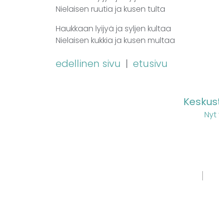
Nielaisen ruutia ja kusen tulta
Haukkaan lyijyä ja syljen kultaa
Nielaisen kukkia ja kusen multaa
edellinen sivu
|
etusivu
Keskust
Nyt
ETUSIVU
BÄ