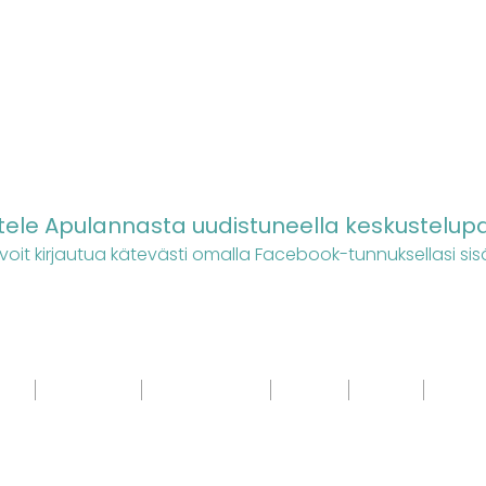
ele Apulannasta uudistuneella keskustelupa
 voit kirjautua kätevästi omalla Facebook-tunnuksellasi sis
NDI
JULKAISUT
SANOITUKSET
LEHDET
KUVAT
MUUT