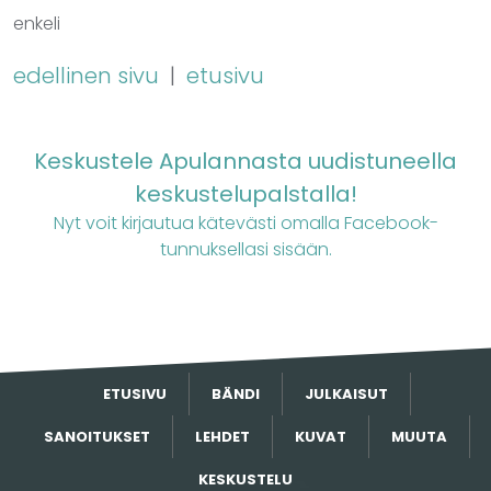
enkeli
edellinen sivu
|
etusivu
Keskustele Apulannasta uudistuneella
keskustelupalstalla!
Nyt voit kirjautua kätevästi omalla Facebook-
tunnuksellasi sisään.
ETUSIVU
BÄNDI
JULKAISUT
SANOITUKSET
LEHDET
KUVAT
MUUTA
KESKUSTELU