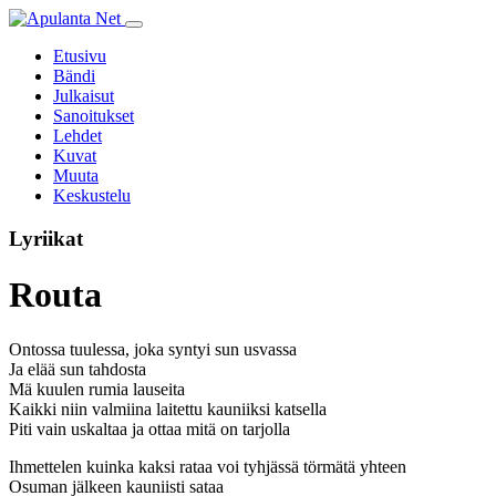
Etusivu
Bändi
Julkaisut
Sanoitukset
Lehdet
Kuvat
Muuta
Keskustelu
Lyriikat
Routa
Ontossa tuulessa, joka syntyi sun usvassa
Ja elää sun tahdosta
Mä kuulen rumia lauseita
Kaikki niin valmiina laitettu kauniiksi katsella
Piti vain uskaltaa ja ottaa mitä on tarjolla
Ihmettelen kuinka kaksi rataa voi tyhjässä törmätä yhteen
Osuman jälkeen kauniisti sataa