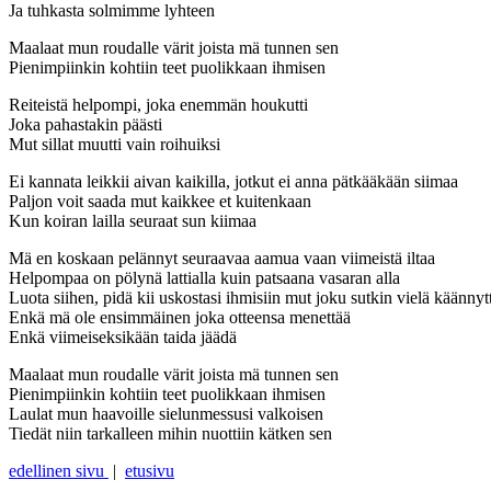
Ja tuhkasta solmimme lyhteen
Maalaat mun roudalle värit joista mä tunnen sen
Pienimpiinkin kohtiin teet puolikkaan ihmisen
Reiteistä helpompi, joka enemmän houkutti
Joka pahastakin päästi
Mut sillat muutti vain roihuiksi
Ei kannata leikkii aivan kaikilla, jotkut ei anna pätkääkään siimaa
Paljon voit saada mut kaikkee et kuitenkaan
Kun koiran lailla seuraat sun kiimaa
Mä en koskaan pelännyt seuraavaa aamua vaan viimeistä iltaa
Helpompaa on pölynä lattialla kuin patsaana vasaran alla
Luota siihen, pidä kii uskostasi ihmisiin mut joku sutkin vielä käännyt
Enkä mä ole ensimmäinen joka otteensa menettää
Enkä viimeiseksikään taida jäädä
Maalaat mun roudalle värit joista mä tunnen sen
Pienimpiinkin kohtiin teet puolikkaan ihmisen
Laulat mun haavoille sielunmessusi valkoisen
Tiedät niin tarkalleen mihin nuottiin kätken sen
edellinen sivu
|
etusivu