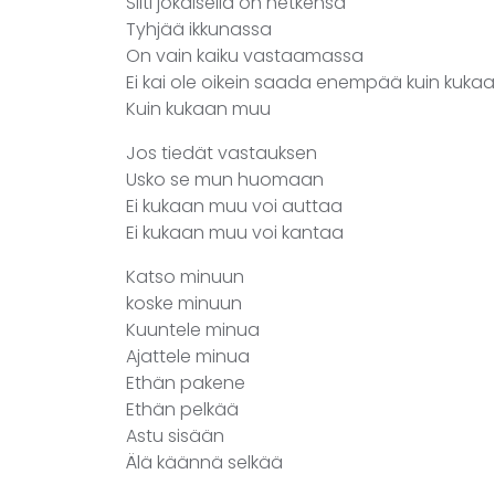
Silti jokaisella on hetkensä
Tyhjää ikkunassa
On vain kaiku vastaamassa
Ei kai ole oikein saada enempää kuin kuk
Kuin kukaan muu
Jos tiedät vastauksen
Usko se mun huomaan
Ei kukaan muu voi auttaa
Ei kukaan muu voi kantaa
Katso minuun
koske minuun
Kuuntele minua
Ajattele minua
Ethän pakene
Ethän pelkää
Astu sisään
Älä käännä selkää