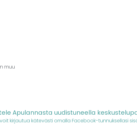
aan muu
ele Apulannasta uudistuneella keskustelupa
 voit kirjautua kätevästi omalla Facebook-tunnuksellasi sis