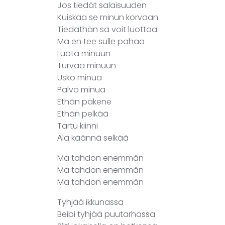
Jos tiedät salaisuuden
Kuiskaa se minun korvaan
Tiedäthän sä voit luottaa
Mä en tee sulle pahaa
Luota minuun
Turvaa minuun
Usko minua
Palvo minua
Ethän pakene
Ethän pelkää
Tartu kiinni
Älä käännä selkää
Mä tahdon enemmän
Mä tahdon enemmän
Mä tahdon enemmän
Tyhjää ikkunassa
Beibi tyhjää puutarhassa