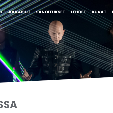
I
JULKAISUT
SANOITUKSET
LEHDET
KUVAT
SSA