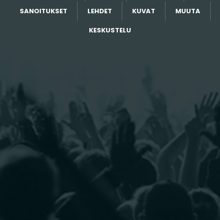
SANOITUKSET
LEHDET
KUVAT
MUUTA
KESKUSTELU