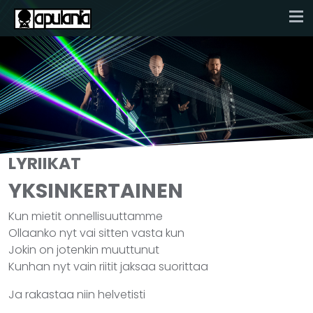
LYRIIKAT
YKSINKERTAINEN
Kun mietit onnellisuuttamme
Ollaanko nyt vai sitten vasta kun
Jokin on jotenkin muuttunut
Kunhan nyt vain riitit jaksaa suorittaa
Ja rakastaa niin helvetisti