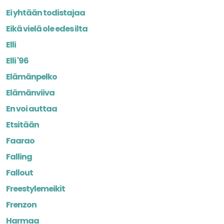
Ei yhtään todistajaa
Eikä vielä ole edes ilta
Elli
Elli '96
Elämänpelko
Elämänviiva
En voi auttaa
Etsitään
Faarao
Falling
Fallout
Freestylemeikit
Frenzon
Harmaa