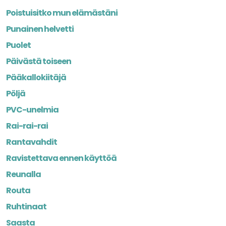
Poistuisitko mun elämästäni
Punainen helvetti
Puolet
Päivästä toiseen
Pääkallokiitäjä
Pöljä
PVC-unelmia
Rai-rai-rai
Rantavahdit
Ravistettava ennen käyttöä
Reunalla
Routa
Ruhtinaat
Saasta