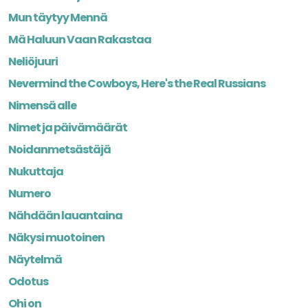
Mun täytyy Mennä
Mä Haluun Vaan Rakastaa
Neliöjuuri
Nevermind the Cowboys, Here's the Real Russians
Nimensä alle
Nimet ja päivämäärät
Noidanmetsästäjä
Nukuttaja
Numero
Nähdään lauantaina
Näkysi muotoinen
Näytelmä
Odotus
Ohi on