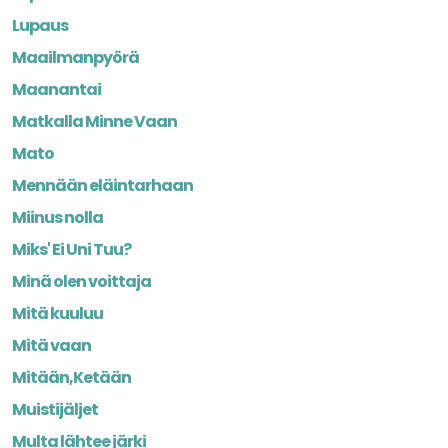
Lupaus
Maailmanpyörä
Maanantai
Matkalla Minne Vaan
Mato
Mennään eläintarhaan
Miinus nolla
Miks' Ei Uni Tuu?
Minä olen voittaja
Mitä kuuluu
Mitä vaan
Mitään,Ketään
Muistijäljet
Multa lähtee järki