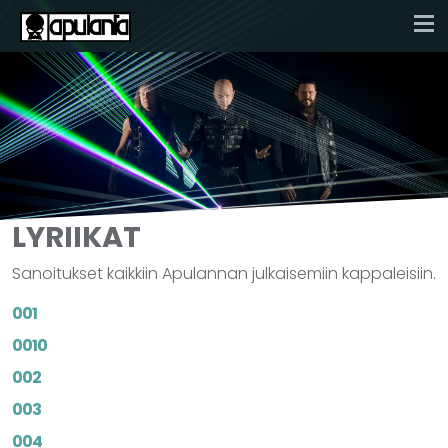
LYRIIKAT
Sanoitukset kaikkiin Apulannan julkaisemiin kappaleisiin.
001
0010
002
003
004