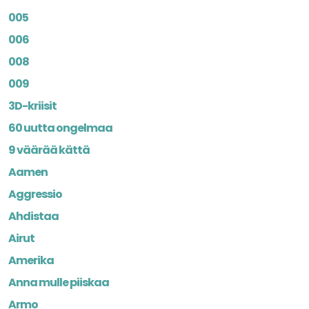
005
006
008
009
3D-kriisit
60 uutta ongelmaa
9 väärää kättä
Aamen
Aggressio
Ahdistaa
Airut
Amerika
Anna mulle piiskaa
Armo