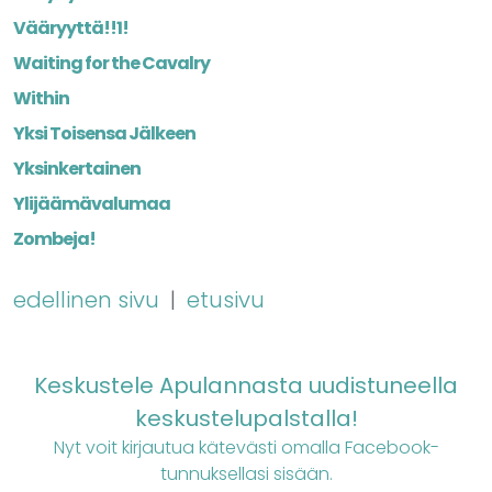
Vääryyttä!!1!
Waiting for the Cavalry
Within
Yksi Toisensa Jälkeen
Yksinkertainen
Ylijäämävalumaa
Zombeja!
edellinen sivu
|
etusivu
Keskustele Apulannasta uudistuneella
keskustelupalstalla!
Nyt voit kirjautua kätevästi omalla Facebook-
tunnuksellasi sisään.