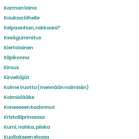
Karman laina
Kaukaa lähelle
Kelpaanhan, rakkaani?
Kesägummitus
Kiertolainen
Kilpikonna
Kirous
Kirveltäjät
Kolme Vuotta (mennään naimisiin)
Kolmiolääke
Koneeseen kadonnut
Kristalliprinsessa
Kumi, nahka, piiska
Kuollakseen elossa