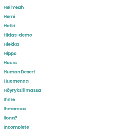
Hell Yeah
Hemi
Hetki
Hidas-demo
Hiekka
Hippo
Hours
Human Desert
Huomenna
Höyryksi ilmassa
Ihme
Ihmemaa
Ilona?
Incomplete