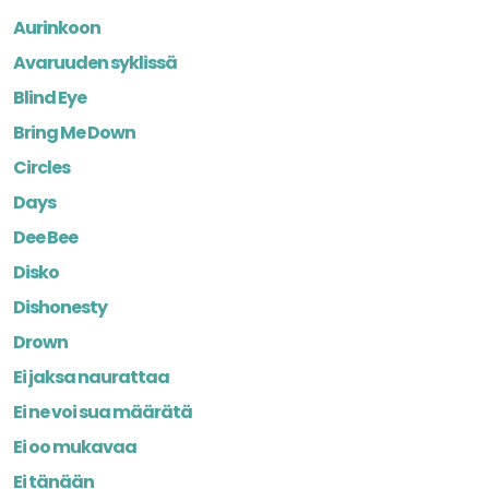
Aurinkoon
Avaruuden syklissä
Blind Eye
Bring Me Down
Circles
Days
Dee Bee
Disko
Dishonesty
Drown
Ei jaksa naurattaa
Ei ne voi sua määrätä
Ei oo mukavaa
Ei tänään