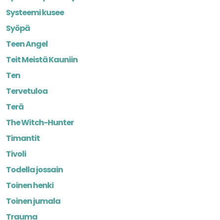
Systeemi kusee
Syöpä
Teen Angel
Teit Meistä Kauniin
Ten
Tervetuloa
Terä
The Witch-Hunter
Timantit
Tivoli
Todella jossain
Toinen henki
Toinen jumala
Trauma