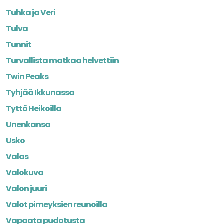
Tuhka ja Veri
Tulva
Tunnit
Turvallista matkaa helvettiin
Twin Peaks
Tyhjää Ikkunassa
Tyttö Heikoilla
Unenkansa
Usko
Valas
Valokuva
Valon juuri
Valot pimeyksien reunoilla
Vapaata pudotusta