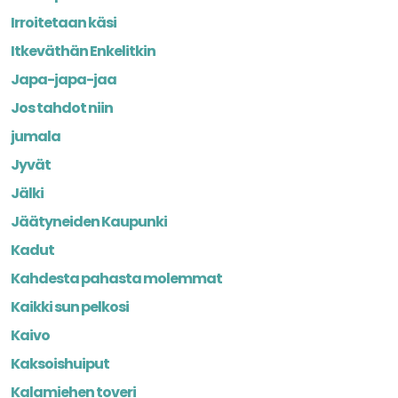
Irroitetaan käsi
Itkeväthän Enkelitkin
Japa-japa-jaa
Jos tahdot niin
jumala
Jyvät
Jälki
Jäätyneiden Kaupunki
Kadut
Kahdesta pahasta molemmat
Kaikki sun pelkosi
Kaivo
Kaksoishuiput
Kalamiehen toveri