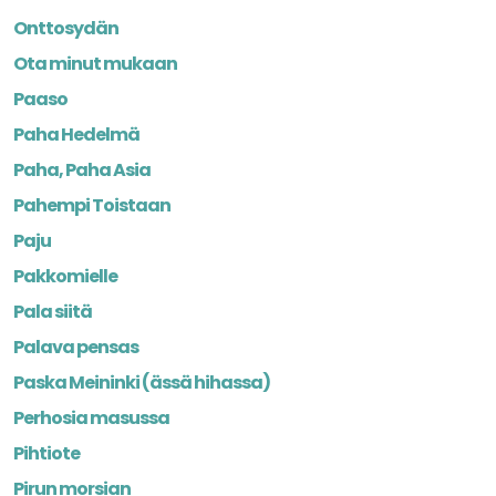
Onttosydän
Ota minut mukaan
Paaso
Paha Hedelmä
Paha, Paha Asia
Pahempi Toistaan
Paju
Pakkomielle
Pala siitä
Palava pensas
Paska Meininki (ässä hihassa)
Perhosia masussa
Pihtiote
Pirun morsian