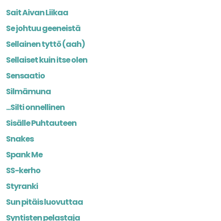
Sait Aivan Liikaa
Se johtuu geeneistä
Sellainen tyttö (aah)
Sellaiset kuin itse olen
Sensaatio
Silmämuna
...Silti onnellinen
Sisälle Puhtauteen
Snakes
Spank Me
SS-kerho
Styranki
Sun pitäis luovuttaa
Syntisten pelastaja