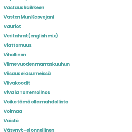
Vastaus kaikkeen
Vasten Mun Kasvojani
Vauriot
Veritahrat (english mix)
Viattomuus
Vihollinen
Viime vuoden marraskuuhun
Viisaus ei asu meissä
Viivakoodit
Viva la Torremolinos
Voiko tämä olla mahdollista
Voimaa
Väistö
Väsynyt - ei onnellinen