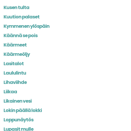
Kusen tulta
Kuution palaset
Kymmenen ylöspäin
Käännä se pois
Käärmeet
Käärmeöljy
Lasitalot
Laululintu
Lihaviihde
Liikaa
Likainen vesi
Lokin päällä lokki
Loppunäytös
Lupasit mulle